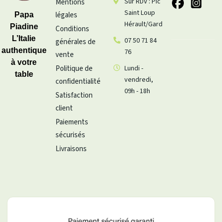
Sur RDV : Pic
Mentions
Saint Loup
légales
Papa
Hérault/Gard
Piadine
Conditions
L’Italie
07 50 71 84
générales de
authentique
76
vente
à votre
Politique de
Lundi -
table
vendredi,
confidentialité
09h - 18h
Satisfaction
client
Paiements
sécurisés
Livraisons