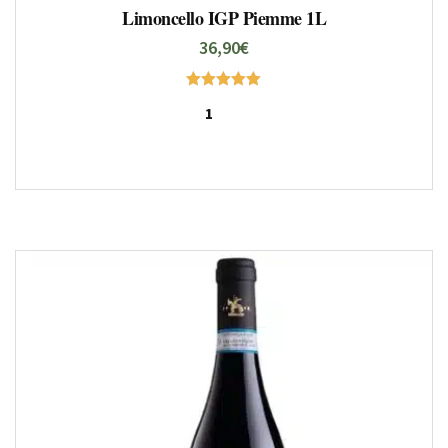
Limoncello IGP Piemme 1L
36,90
€
Note
5.00
sur 5