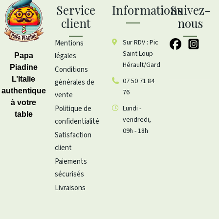
Service
Informations
Suivez-
client
nous
Sur RDV : Pic
Mentions
Saint Loup
légales
Papa
Hérault/Gard
Piadine
Conditions
L’Italie
07 50 71 84
générales de
authentique
76
vente
à votre
Politique de
Lundi -
table
vendredi,
confidentialité
09h - 18h
Satisfaction
client
Paiements
sécurisés
Livraisons