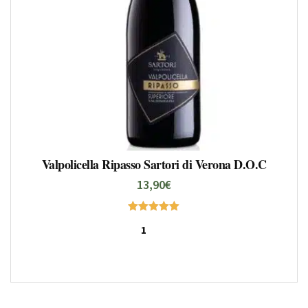
Valpolicella Ripasso Sartori di Verona D.O.C
13,90
€
Note
5.00
sur 5