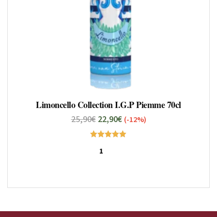
Limoncello Collection I.G.P Piemme 70cl
25,90
€
22,90
€
(-12%)
Note
5.00
sur 5