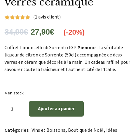
verres céramique
(
1
avis client)
Noté
1
5.00
sur 5 basé sur
notation client
34,90
€
27,90
€
(-20%)
Coffret Limoncello di Sorrento IGP
Piemme
: la véritable
liqueur de citron de Sorrente (50cl) accompagnée de deux
verres en céramique décorés à la main. Un cadeau raffiné pour
savourer toute la fraîcheur et l’authenticité de l’Italie.
4 en stock
Ajouter au panier
Catégories :
Vins et Boissons
,
Boutique de Noël
,
Idées