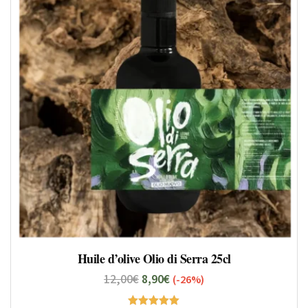
Huile d’olive Olio di Serra 25cl
12,00
€
8,90
€
(-26%)