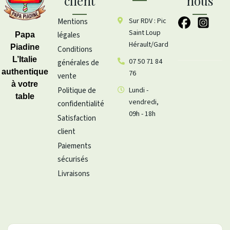
client
nous
Sur RDV : Pic
Mentions
Saint Loup
légales
Papa
Hérault/Gard
Piadine
Conditions
L’Italie
07 50 71 84
générales de
authentique
76
vente
à votre
Politique de
Lundi -
table
vendredi,
confidentialité
09h - 18h
Satisfaction
client
Paiements
sécurisés
Livraisons